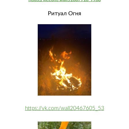
Ритуал Огня
https://vk.com/wall20467605_53