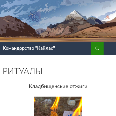
Перейти
к
содержимому
Поиск
Командорство "Кайлас"
РИТУАЛЫ
Кладбищенские отжиги